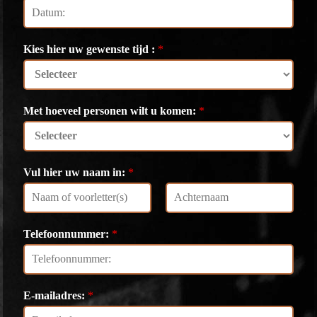
Kies hier uw gewenste tijd :
*
Met hoeveel personen wilt u komen:
*
Vul hier uw naam in:
*
V
A
o
c
Telefoonnummer:
*
o
h
r
t
n
e
a
r
a
n
E-mailadres:
*
m
a
a