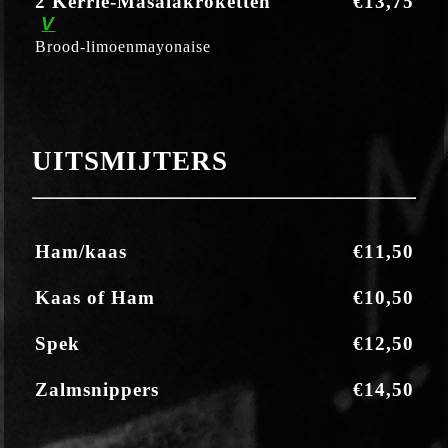
2 Kerrie-Masalakroketten
€13,75
V
Brood-limoenmayonaise
UITSMIJTERS
Ham/kaas
€11,50
Kaas of Ham
€10,50
Spek
€12,50
Zalmsnippers
€14,50