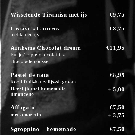
Wisselende Tiramisu met ijs
€9,75
Graave’s Churros
€8,75
met kaneelijs
Arnhems Chocolat dream
€11,95
Eusje-Triple chocolat ijs-
chocolademousse
Pastel de nata
€8,95
Rood fruit-kaneelijs-slagroom
Heerlijk met homemade
+ 5,00
limoncello
Affogato
€7,50
met amaretto
+ 3,75
Sgroppino – homemade
€7,50