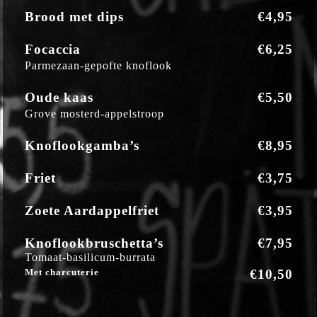
Brood met dips
€4,95
Focaccia
€6,25
Parmezaan-gepofte knoflook
Oude kaas
€5,50
Grove mosterd-appelstroop
Knoflookgamba’s
€8,95
Friet
€3,75
Zoete Aardappelfriet
€3,95
Knoflookbruschetta’s
€7,95
Tomaat-basilicum-burrata
Met charcuterie
€10,50