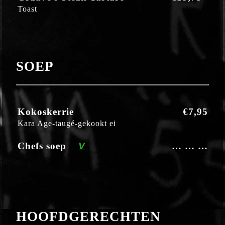
Toast
SOEP
Kokoskerrie
€7,95
Kara Age-taugé-gekookt ei
Chefs soep
V
… … …
HOOFDGERECHTEN