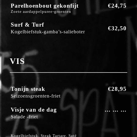
Parelhoenbout gekonfijt
€24,75
Zoete aardappelpuree-groenten
Surf & Turf
€32,50
Kogelbiefstuk-gamba’s-salieboter
VIS
Tonijn steak
€28,95
Seizoensgroenten-friet
Visje van de dag
… … …
Salade -friet
Kogelbiefstuk, Steak Tartare, Saté