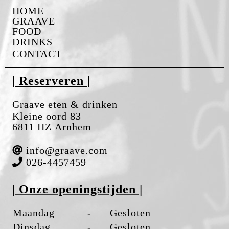
HOME
GRAAVE
FOOD
DRINKS
CONTACT
| Reserveren |
Graave eten & drinken
Kleine oord 83
6811 HZ Arnhem
info@graave.com
026-4457459
| Onze openingstijden |
Maandag
-
Gesloten
Dinsdag
-
Gesloten