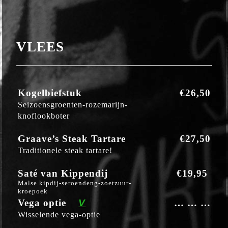
VLEES
Kogelbiefstuk
€26,50
Seizoensgroenten-rozemarijn-
knoflookboter
Graave’s Steak Tartare
€27,50
Traditionele steak tartare!
Saté van Kippendij
€19,95
Malse kipdij-seroendeng-zoetzuur-
kroepoek
Vega optie
V
… … …
Wisselende vega-optie