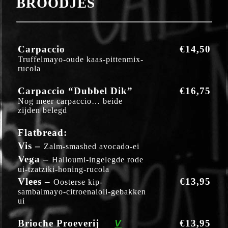
BROODJES
Carpaccio
€14,50
Truffelmayo-oude kaas-pittenmix-
rucola
Carpaccio “Dubbel Dik”
€16,75
Nog meer carpaccio… beide
zijden belegd
Flatbread:
Vis –
Zalm-smashed avocado-ei
Vega –
Halloumi-ingelegde rode
ui-tzatziki-honing-rucola
Vlees –
€13,95
Oosterse kip-
sambalmayo-citroenaioli-gebakken
ui
Brioche Proeverij
V
€13,95