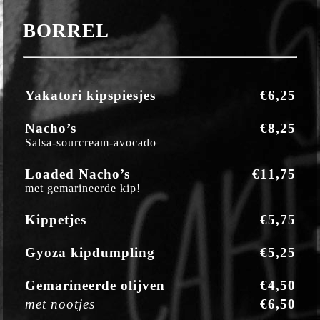
BORREL
Yakatori kipspiesjes
€6,25
Nacho’s
€8,25
Salsa-sourcream-avocado
Loaded Nacho’s
€11,75
met gemarineerde kip!
Kippetjes
€5,75
Gyoza kipdumpling
€5,25
Gemarineerde olijven
€4,50
met nootjes
€6,50