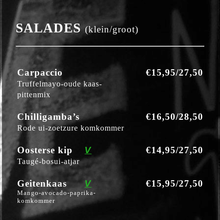
SALADES
(klein/groot)
Carpaccio
€15,95/27,50
Truffelmayo-oude kaas-
pittenmix
Chilligamba’s
€16,50/28,50
Rode ui-zoetzure komkommer
Oosterse kip
V
€14,95/27,50
Taugé-bosui-atjar
Geitenkaas
V
€15,95/27,50
Mango-avocado-paprika-
komkommer