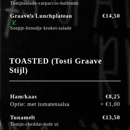
Tonijnsalade-carpaccio-halloumi
Graave’s Lunchplateau
€14,50
V
Soepje-broodje kroket-salade
TOASTED (Tosti Graave
Stijl)
Ham/kaas
€8,25
Optie: met tomatensalsa
+
€1,0
0
Tunamelt
€13,50
Tonijn-cheddar-rode ui