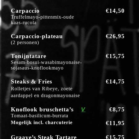
Carpaccio
€14,50
Truffelmayo-pittenmix-oude
kaas-rucola
Carpaccio-plateau
€26,95
(2 personen)
Tonijntatare
€15,75
Sesam-bosui-wasabimayonaise-
sojasaus-knoflookmayo
Steaks & Fries
€14,75
Rolletjes van Ribeye, zoete
aardappel en dragonmayonaise
Knoflook bruschetta’s
V
€8,75
Tomaat-basilicum-burrata
Mogelijk incl. charcuterie
€11,95
Graave’s Steak Tartare
€15,75