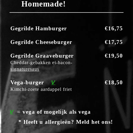
Homemade!
Gegrilde Hamburger
€16,75
Gegrilde Cheeseburger
€17,75
Gegrilde Graaveburger
€19,50
Cheddar-gebakken ei-bacon-
signaturesaus
Vega-burger
V
€18,50
Kimchi-zoete aardappel friet
V
=
vega of mogelijk als vega
* Heeft u allergieën? Meld het ons!